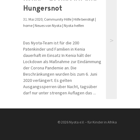
Hungersnot
31. Mai 2020,
Community Hilfe
|
Hilfe benötigt
|
home
|
Neues von Nyota
|
Nyota helfen
>
Das Nyota-Team ist für die 200
Patenkinder und Familien in Kenia
dauerhaft im Einsatz In Kenia hält der
Lockdown als Maßnahme zur Eindämmung
der Corona Pandemie an. Die
Beschränkungen wurden bis zum 6. Juni
2020 verlängert. Es gelten
Ausgangssperren über Nacht, tagsüber
darf nur unter strengen Auflagen das ...
© 2026 Nyota e.V. – für Kinder in Afrika