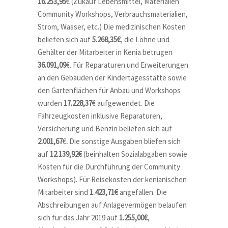
16.253,95
€ (Zukauf Lebensmittel, Materialien
Community Workshops, Verbrauchsmaterialien,
Strom, Wasser, etc.) Die medizinischen Kosten
beliefen sich auf
5.268,35€
, die Löhne und
Gehälter der Mitarbeiter in Kenia betrugen
36.091,09
€. Für Reparaturen und Erweiterungen
an den Gebäuden der Kindertagesstätte sowie
den Gartenflächen für Anbau und Workshops
wurden
17.228,37
€ aufgewendet. Die
Fahrzeugkosten inklusive Reparaturen,
Versicherung und Benzin beliefen sich auf
2.001,67
€
.
Die sonstige Ausgaben bliefen sich
auf
12.139,92€
(beinhalten Sozialabgaben sowie
Kosten für die Durchführung der Community
Workshops). Für Reisekosten der kenianischen
Mitarbeiter sind
1.423,71€
angefallen. Die
Abschreibungen auf Anlagevermögen belaufen
sich für das Jahr 2019 auf
1.255,00€
,