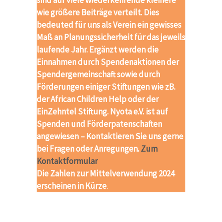
sind auf viele wiederkehrende kleinere
wie größere Beiträge verteilt. Dies
bedeuted für uns als Verein ein gewisses
Maß an Planungssicherheit für das jeweils
laufende Jahr. Ergänzt werden die
Einnahmen durch Spendenaktionen der
Spendergemeinschaft sowie durch
Förderungen einiger Stiftungen wie zB.
der African Children Help oder der
EinZehntel Stiftung. Nyota e.V. ist auf
Spenden und Förderpatenschaften
angewiesen – Kontaktieren Sie uns gerne
bei Fragen oder Anregungen.
Zum
Kontaktformular
Die Zahlen zur Mittelverwendung 2024
erscheinen in Kürze
.