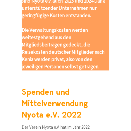
sind Nyota e.V. auch 2023 und 2024 Dank
unterstützender Unternehmen nur
geringfügige Kosten entstanden.
Die Verwaltungskosten werden
weitestgehend aus den
Mitgliedsbeiträgen gedeckt, die
Reisekosten deutscher Mitglieder nach
Kenia werden privat, also von den
jeweiligen Personen selbst getragen.
Spenden und
Mittelverwendung
Nyota e.V. 2022
Der Verein Nyota e.V. hat im Jahr 2022