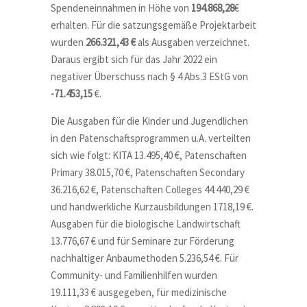
Spendeneinnahmen in Höhe von
194.868,28
€
erhalten. Für die satzungsgemäße Projektarbeit
wurden
266.321,43 €
als Ausgaben verzeichnet.
Daraus ergibt sich für das Jahr 2022 ein
negativer Überschuss nach § 4 Abs.3 EStG von
-71.453,15
€.
Die Ausgaben für die Kinder und Jugendlichen
in den Patenschaftsprogrammen u.A. verteilten
sich wie folgt: KITA 13.495,40 €, Patenschaften
Primary 38.015,70 €, Patenschaften Secondary
36.216,62 €, Patenschaften Colleges 44.440,29 €
und handwerkliche Kurzausbildungen 1718,19 €.
Ausgaben für die biologische Landwirtschaft
13.776,67 € und für Seminare zur Förderung
nachhaltiger Anbaumethoden 5.236,54 €. Für
Community- und Familienhilfen wurden
19.111,33 € ausgegeben, für medizinische