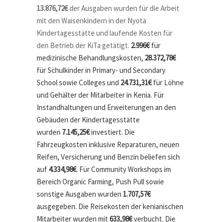
13.876,72€
der Ausgaben wurden für die Arbeit
mit den Waisenkindern in der Nyota
Kindertagesstätte und laufende Kosten für
den Betrieb der KiTa getätigt.
2.996€
für
medizinische Behandlungskosten,
28.372,78€
für Schulkinder in Primary- und Secondary
School sowie Colleges und
24.731,31€
für Löhne
und Gehälter der Mitarbeiter in Kenia. Für
Instandhaltungen und Erweiterungen an den
Gebäuden der Kindertagesstätte
wurden
7.145,25€
investiert. Die
Fahrzeugkosten inklusive Reparaturen, neuen
Reifen, Versicherung und Benzin beliefen sich
auf
4.334,98€
. Für Community Workshops im
Bereich Organic Farming, Push Pull sowie
sonstige Ausgaben wurden
1.707,57€
ausgegeben. Die Reisekosten der kenianischen
Mitarbeiter wurden mit
633,98€
verbucht. Die