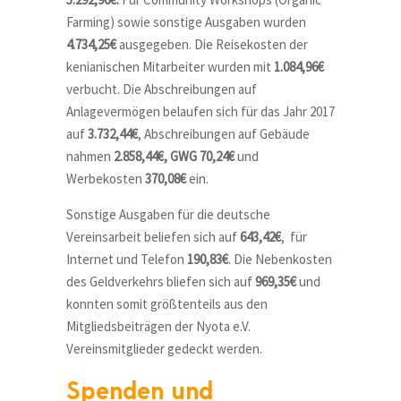
Farming) sowie sonstige Ausgaben wurden
4.734,25€
ausgegeben. Die Reisekosten der
kenianischen Mitarbeiter wurden mit
1.084,96€
verbucht. Die Abschreibungen auf
Anlagevermögen belaufen sich für das Jahr 2017
auf
3.732,44€
, Abschreibungen auf Gebäude
nahmen
2.858,44€, GWG 70,24€
und
Werbekosten
370,08€
ein.
Sonstige Ausgaben für die deutsche
Vereinsarbeit beliefen sich auf
643,42€
, für
Internet und Telefon
190,83€
. Die Nebenkosten
des Geldverkehrs bliefen sich auf
969,35€
und
konnten somit größtenteils aus den
Mitgliedsbeiträgen der Nyota e.V.
Vereinsmitglieder gedeckt werden.
Spenden und