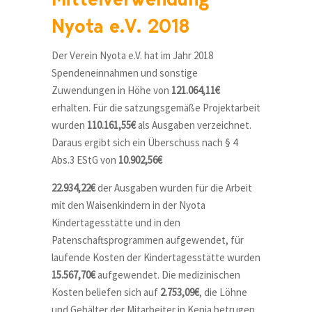
Nyota e.V. 2018
Der Verein Nyota e.V. hat im Jahr 2018
Spendeneinnahmen und sonstige
Zuwendungen in Höhe von
121.064,11€
erhalten. Für die satzungsgemäße Projektarbeit
wurden
110.161,55€
als Ausgaben verzeichnet.
Daraus ergibt sich ein Überschuss nach § 4
Abs.3 EStG von
10.902,56€
22.934,22€
der Ausgaben wurden für die Arbeit
mit den Waisenkindern in der Nyota
Kindertagesstätte und in den
Patenschaftsprogrammen aufgewendet, für
laufende Kosten der Kindertagesstätte wurden
15.567,70€
aufgewendet. Die medizinischen
Kosten beliefen sich auf
2.753,09€
, die Löhne
und Gehälter der Mitarbeiter in Kenia betrugen