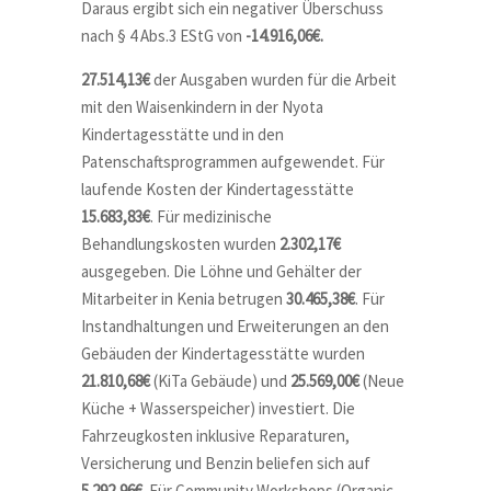
Daraus ergibt sich ein negativer Überschuss
nach § 4 Abs.3 EStG von
-14.916,06€.
27.514,13€
der Ausgaben wurden für die Arbeit
mit den Waisenkindern in der Nyota
Kindertagesstätte und in den
Patenschaftsprogrammen aufgewendet. Für
laufende Kosten der Kindertagesstätte
15.683,83€
. Für medizinische
Behandlungskosten wurden
2.302,17€
ausgegeben. Die Löhne und Gehälter der
Mitarbeiter in Kenia betrugen
30.465,38€
. Für
Instandhaltungen und Erweiterungen an den
Gebäuden der Kindertagesstätte wurden
21.810,68€
(KiTa Gebäude) und
25.569,00€
(Neue
Küche + Wasserspeicher) investiert. Die
Fahrzeugkosten inklusive Reparaturen,
Versicherung und Benzin beliefen sich auf
5.292,96€.
Für Community Workshops (Organic