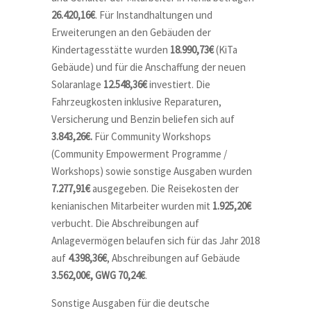
26.420,16€
. Für Instandhaltungen und
Erweiterungen an den Gebäuden der
Kindertagesstätte wurden
18.990,73€
(KiTa
Gebäude) und für die Anschaffung der neuen
Solaranlage
12.548,36€
investiert. Die
Fahrzeugkosten inklusive Reparaturen,
Versicherung und Benzin beliefen sich auf
3.843,26€.
Für Community Workshops
(Community Empowerment Programme /
Workshops) sowie sonstige Ausgaben wurden
7.277,91€
ausgegeben. Die Reisekosten der
kenianischen Mitarbeiter wurden mit
1.925,20€
verbucht. Die Abschreibungen auf
Anlagevermögen belaufen sich für das Jahr 2018
auf
4.398,36€
, Abschreibungen auf Gebäude
3.562,00€, GWG 70,24€
.
Sonstige Ausgaben für die deutsche