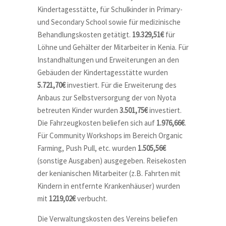
Kindertagesstätte, für Schulkinder in Primary-
und Secondary School sowie für medizinische
Behandlungskosten getätigt.
19.329,51€
für
Löhne und Gehälter der Mitarbeiter in Kenia. Für
Instandhaltungen und Erweiterungen an den
Gebäuden der Kindertagesstätte wurden
5.721,70€
investiert. Für die Erweiterung des
Anbaus zur Selbstversorgung der von Nyota
betreuten Kinder wurden
3.501,75€
investiert.
Die Fahrzeugkosten beliefen sich auf
1.976,66€
.
Für Community Workshops im Bereich Organic
Farming, Push Pull, etc. wurden
1.505,56€
(sonstige Ausgaben) ausgegeben. Reisekosten
der kenianischen Mitarbeiter (z.B. Fahrten mit
Kindern in entfernte Krankenhäuser) wurden
mit
1219,02€
verbucht.
Die Verwaltungskosten des Vereins beliefen