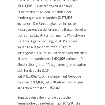
Gehälter der Mitarbeiter in Kenia betrugen
29.311,60€
. Für Instandhaltungen und
Erweiterungen an den Gebäuden der
Kindertagesstätte wurden
13.876,51€
investiert. Die Fahrzeugkosten inklusive
Reparaturen, Versicherung und Benzin beliefen
sich auf
3.362,35€.
Für Community Workshops im
Bereich Organic Farming, Push Pull sowie
sonstige Ausgaben wurden
2.039,92€
ausgegeben. Die Reisekosten der kenianischen
Mitarbeiter wurden mit
1.609,07€
verbucht. Die
Abschreibungen auf Anlagevermögen belaufen
sich für das Jahr 2016
auf
3.910,00€
, Abschreibungen auf Gebäude
nahmen
2.717,00€, GWG 70,24€
ein. Sonstigen
Ausgaben betrugen
1.152,46€
.
Sonstige Ausgaben für die deutsche
Vereinsarbeit beliefen sich auf
907,79€
, die