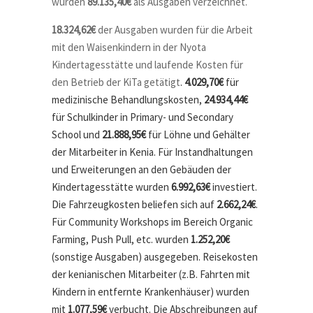
wurden
89.135,40€
als Ausgaben verzeichnet.
18.324,62€
der Ausgaben wurden für die Arbeit
mit den Waisenkindern in der Nyota
Kindertagesstätte und laufende Kosten für
den Betrieb der KiTa getätigt
.
4.029,70€
für
medizinische Behandlungskosten,
24.934,44€
für Schulkinder in Primary- und Secondary
School und
21.888,95€
für Löhne und Gehälter
der Mitarbeiter in Kenia. Für Instandhaltungen
und Erweiterungen an den Gebäuden der
Kindertagesstätte wurden
6.992,63€
investiert.
Die Fahrzeugkosten beliefen sich auf
2.662,24€
.
Für Community Workshops im Bereich Organic
Farming, Push Pull, etc. wurden
1.252,20€
(sonstige Ausgaben) ausgegeben. Reisekosten
der kenianischen Mitarbeiter (z.B. Fahrten mit
Kindern in entfernte Krankenhäuser) wurden
mit
1.077,59€
verbucht. Die Abschreibungen auf