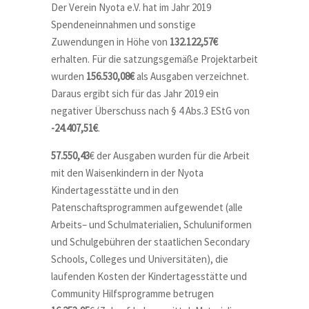
Der Verein Nyota e.V. hat im Jahr 2019
Spendeneinnahmen und sonstige
Zuwendungen in Höhe von
132.122,57€
erhalten. Für die satzungsgemäße Projektarbeit
wurden
156.530,08€
als Ausgaben verzeichnet.
Daraus ergibt sich für das Jahr 2019 ein
negativer Überschuss nach § 4 Abs.3 EStG von
-24.407,51€
.
57.550,43
€
der Ausgaben wurden für die Arbeit
mit den Waisenkindern in der Nyota
Kindertagesstätte und in den
Patenschaftsprogrammen aufgewendet (alle
Arbeits– und Schulmaterialien, Schuluniformen
und Schulgebühren der staatlichen Secondary
Schools, Colleges und Universitäten), die
laufenden Kosten der Kindertagesstätte und
Community Hilfsprogramme betrugen