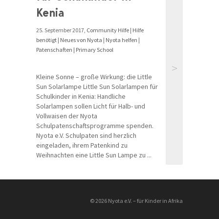
Kenia
25. September 2017,
Community Hilfe
|
Hilfe
benötigt
|
Neues von Nyota
|
Nyota helfen
|
Patenschaften
|
Primary School
>
Kleine Sonne – große Wirkung: die Little
Sun Solarlampe Little Sun Solarlampen für
Schulkinder in Kenia: Handliche
Solarlampen sollen Licht für Halb- und
Vollwaisen der Nyota
Schulpatenschaftsprogramme spenden.
Nyota e.V. Schulpaten sind herzlich
eingeladen, ihrem Patenkind zu
Weihnachten eine Little Sun Lampe zu ...
© 2026 Nyota e.V. – für Kinder in Afrika