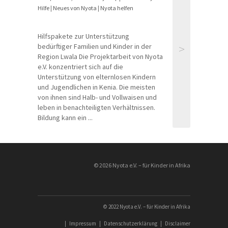
Hilfe
|
Neues von Nyota
|
Nyota helfen
Hilfspakete zur Unterstützung
>
bedürftiger Familien und Kinder in der
Region Lwala Die Projektarbeit von Nyota
e.V. konzentriert sich auf die
Unterstützung von elternlosen Kindern
und Jugendlichen in Kenia. Die meisten
von ihnen sind Halb- und Vollwaisen und
leben in benachteiligten Verhältnissen.
Bildung kann ein ...
© 2026 Nyota e.V. – für Kinder in Afrika
© 2022 Nyota e.V. – für Kinder in Afrika
|
Impressum
|
Datenschutzerklärung
|
Disclaimer