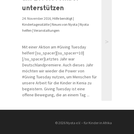
unterstützen
24. November 2016,
Hilfe benötigt
|
Kindertagesstätte
|
Neues von Nyota
|
Nyota
helfen
|
Veranstaltungen
>
Mit einer Aktion am #Giving Tuesday
helfen! [su_spacer][su_spacer=10]
[/su_spacer]Letztes Jahr war
Deutschlandpremiere. Auch dieses Jahr
möchten wir wieder die Power von
#Giving Tuesday nutzen, um Menschen für
unsere Arbeit für die Kinder in Kenia zu
begeistern. Giving Tuesday ist eine
offene Bewegung, die an einem Tag ...
© 2026 Nyota e.V. – für Kinder in Afrika