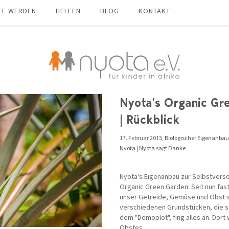
TE WERDEN
HELFEN
BLOG
KONTAKT
Nyota’s Organic Gr
| Rückblick
17. Februar 2015,
Biologischer Eigenanbau
Nyota
|
Nyota sagt Danke
Nyota's Eigenanbau zur Selbstverso
Organic Green Garden: Seit nun fast
unser Getreide, Gemüse und Obst se
verschiedenen Grundstücken, die sog
dem "Demoplot", fing alles an. Dort
Obstes ...