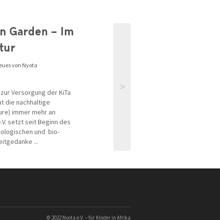
n Garden – Im
tur
eues von Nyota
>
 zur Versorgung der KiTa
at die nachhaltige
ture) immer mehr an
. setzt seit Beginn des
ologischen und bio-
itgedanke ...
© 2022 Nyota e.V. – für Kinder in Afrika