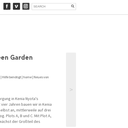
een Garden
|
Hilfe benötigt
|
home
|
Neues von
>
rgung in Kenia Nyota's
 vier Jahren bauen wir in Kenia
lbst an, mittlerweile auf drei
. Plots A, B und C. Mit Plot A,
 wächst der Großteil des