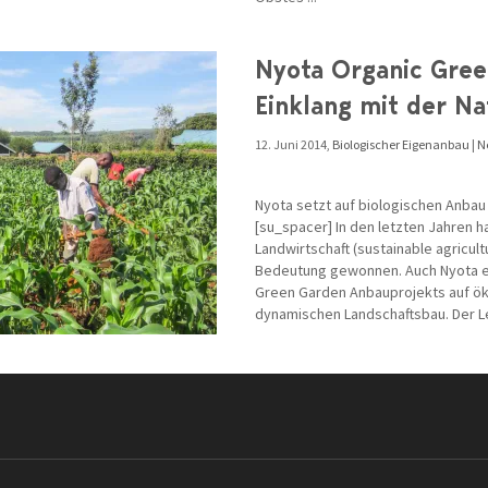
Nyota Organic Gree
Einklang mit der Na
12. Juni 2014,
Biologischer Eigenanbau
|
N
Nyota setzt auf biologischen Anbau
[su_spacer] In den letzten Jahren h
Landwirtschaft (sustainable agricul
Bedeutung gewonnen. Auch Nyota e.V
Green Garden Anbauprojekts auf ök
dynamischen Landschaftsbau. Der Le