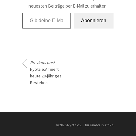
neuesten Beiträge per E-Mail zu erhalten.
Gib deine E-Mail-Adresse ein ...
Abonnieren
Previous post
Nyota e.V. feiert
heute 20-jähriges
Bestehen!
________________
© 2026 Nyota e.V. – für Kinder in Afrika