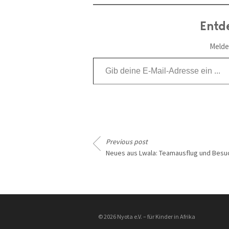
Entd
Melde
Gib deine E-Mail-Adresse ein ...
Previous post
Neues aus Lwala: Teamausflug und Besu
________________
© 2026 Nyota e.V. – für Kinder in Afrika