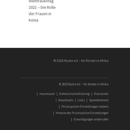
Weltfrauentag
2021 – Die Rolle
der Frauen in
Kenia
________________
© 2026 Nyota e.V. – für Kinder in Afrika
© 2022 Nyota e.V. – für Kinder in Afrika
|
Impressum
|
Datenschutzerklärung
|
Disclaimer
|
Downloads
|
Links
|
Spendenkonto
|
Privatsphäre-Einstellungen ändern
|
Historie der Privatsphäre-Einstellungen
|
Einwilligungen widerrufen