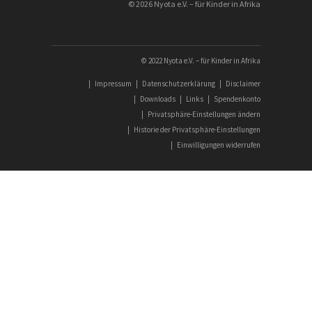
© 2026 Nyota e.V. – für Kinder in Afrika
© 2022 Nyota e.V. – für Kinder in Afrika
|
Impressum
|
Datenschutzerklärung
|
Disclaimer
|
Downloads
|
Links
|
Spendenkonto
|
Privatsphäre-Einstellungen ändern
|
Historie der Privatsphäre-Einstellungen
|
Einwilligungen widerrufen