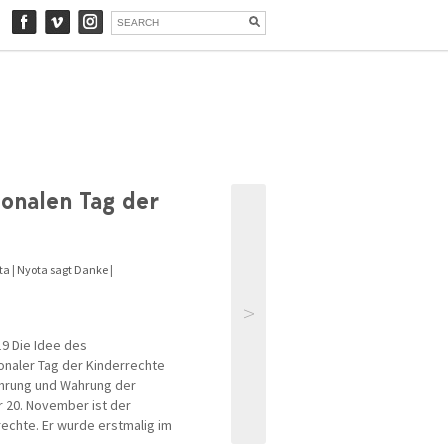
ionalen Tag der
ta
|
Nyota sagt Danke
|
>
9 Die Idee des
ionaler Tag der Kinderrechte
Ehrung und Wahrung der
er 20. November ist der
rechte. Er wurde erstmalig im