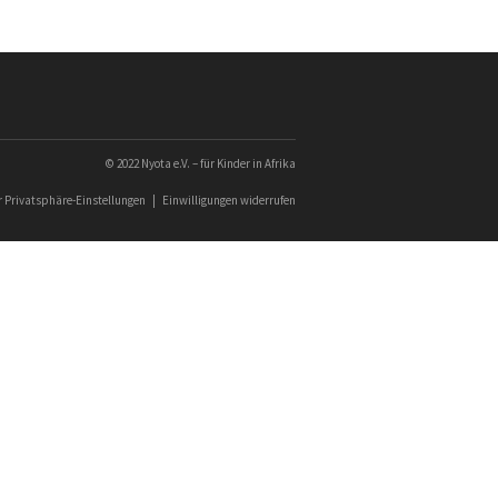
© 2022 Nyota e.V. – für Kinder in Afrika
er Privatsphäre-Einstellungen
|
Einwilligungen widerrufen