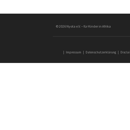
© 2026 Nyota e.V. – für Kinder in Afrika
|
Impressum
|
Datenschutzerklärung
|
Discla