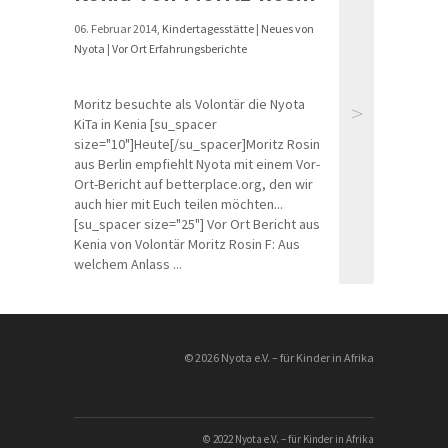
06. Februar 2014,
Kindertagesstätte
|
Neues von
Nyota
|
Vor Ort Erfahrungsberichte
Moritz besuchte als Volontär die Nyota
>
KiTa in Kenia [su_spacer
size="10"]Heute[/su_spacer]Moritz Rosin
aus Berlin empfiehlt Nyota mit einem Vor-
Ort-Bericht auf betterplace.org, den wir
auch hier mit Euch teilen möchten...
[su_spacer size="25"] Vor Ort Bericht aus
Kenia von Volontär Moritz Rosin F: Aus
welchem Anlass ...
© 2026 Nyota e.V. – für Kinder in Afrika
© 2022 Nyota e.V. – für Kinder in Afrika