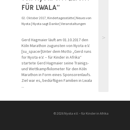
FÜR LWALA“
02. Oktober 2017,
Kindertagesstätte
|
Neues von
Nyota
|
Nyota sagt Danke
|
Veranstaltungen
>
Gerd Hagmaier läuft am 01.10.2017 den
Köln Marathon zugunsten von Nyota e.V.
[su_spacer]Unter dem Motto „Gerd runs
for Nyota e.V. – für Kinder in Afrika“
startete Gerd Hagmaier seine Trainigs-
und Wettkampfkilometer für den Köln
Marathon in Form eines Sponsorenlaufs.
Ziel war es, bedürftigen Familien in Lwala
...
© 2026 Nyota e.V. – für Kinder in Afrika