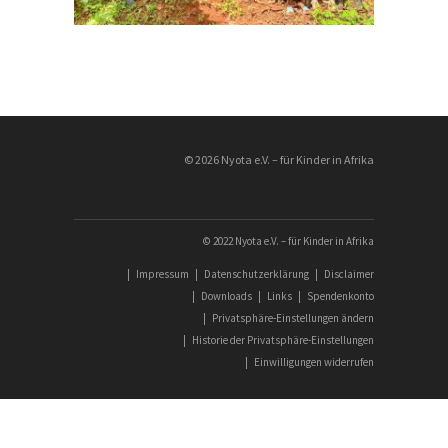
© 2026 Nyota e.V. – für Kinder in Afrika
© 2022 Nyota e.V. – für Kinder in Afrika
|
Impressum
|
Datenschutzerklärung
|
Disclaimer
|
Downloads
|
Links
|
Spendenkonto
|
Privatsphäre-Einstellungen ändern
|
Historie der Privatsphäre-Einstellungen
|
Einwilligungen widerrufen