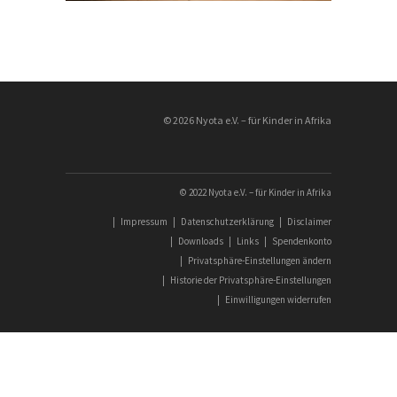
© 2026 Nyota e.V. – für Kinder in Afrika
© 2022 Nyota e.V. – für Kinder in Afrika
|
Impressum
|
Datenschutzerklärung
|
Disclaimer
|
Downloads
|
Links
|
Spendenkonto
|
Privatsphäre-Einstellungen ändern
|
Historie der Privatsphäre-Einstellungen
|
Einwilligungen widerrufen