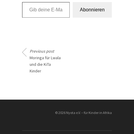
Gib deine E-Mail-Adresse ein ...
Abonnieren
Previous post
Moringa für Lwala
und die KiTa
Kinder
________________
© 2026 Nyota e.V. – für Kinder in Afrika