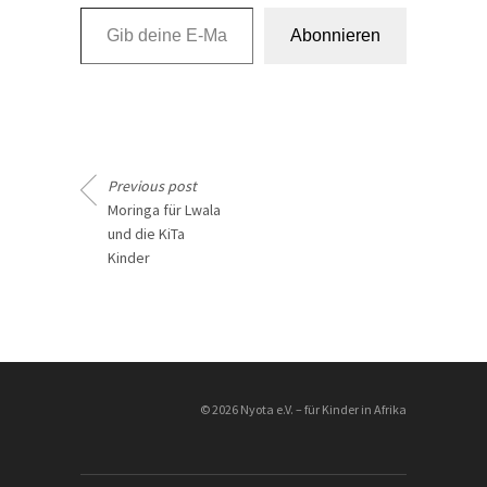
Gib deine E-Mail-Adresse ein ...
Abonnieren
Previous post
Moringa für Lwala
und die KiTa
Kinder
________________
© 2026 Nyota e.V. – für Kinder in Afrika