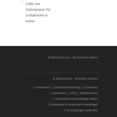
Little Sun
Solarlampen für
Schulkinder in
Kenia
________________
© 2026 Nyota e.V. – für Kinder in Afrika
© 2022 Nyota e.V. – für Kinder in Afrika
|
Impressum
|
Datenschutzerklärung
|
Disclaimer
|
Downloads
|
Links
|
Spendenkonto
|
Privatsphäre-Einstellungen ändern
|
Historie der Privatsphäre-Einstellungen
|
Einwilligungen widerrufen