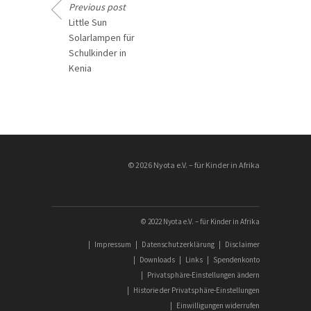
Previous post
Little Sun
Solarlampen für
Schulkinder in
Kenia
________________
© 2026 Nyota e.V. – für Kinder in Afrika
© 2022 Nyota e.V. – für Kinder in Afrika
|
Impressum
|
Datenschutzerklärung
|
Disclaimer
|
Downloads
|
Links
|
Spendenkonto
|
Privatsphäre-Einstellungen ändern
|
Historie der Privatsphäre-Einstellungen
|
Einwilligungen widerrufen