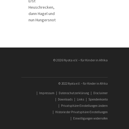
Erst
Heuschrecken,
dann Hagel und
nun Hungersnot
________________
© 2026 Nyota e.V. – für Kinder in Afrika
© 2022 Nyota e.V. – für Kinder in Afrika
|
Impressum
|
Datenschutzerklärung
|
Disclaimer
|
Downloads
|
Links
|
Spendenkonto
|
Privatsphäre-Einstellungen ändern
|
Historie der Privatsphäre-Einstellungen
|
Einwilligungen widerrufen