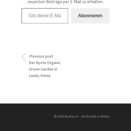
neuesten Beiträge per E-Mail zu erhalten.
Gib deine E-Mail-Adresse ein ...
Abonnieren
Previous post
Der Nyota Organic
Green Garden in
Lwala, Kenia
________________
© 2026 Nyota e.V. – für Kinder in Afrika