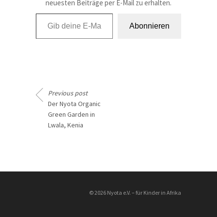
neuesten Beiträge per E-Mail zu erhalten.
Gib deine E-Mail-Adresse ein ...
Abonnieren
Previous post
Der Nyota Organic
Green Garden in
Lwala, Kenia
________________
© 2026 Nyota e.V. – für Kinder in Afrika