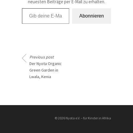
neuesten Beiträge per E-Mail zu erhalten.
Gib deine E-Mail-Adresse ein ...
Abonnieren
Previous post
Der Nyota Organic
Green Garden in
Lwala, Kenia
________________
© 2026 Nyota e.V. – für Kinder in Afrika