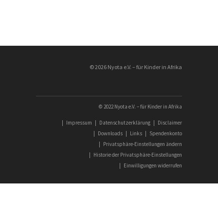
© 2026 Nyota e.V. – für Kinder in Afrika
© 2022 Nyota e.V. – für Kinder in Afrika
|
Impressum
|
Datenschutzerklärung
|
Disclaimer
|
Downloads
|
Links
|
Spendenkonto
|
Privatsphäre-Einstellungen ändern
|
Historie der Privatsphäre-Einstellungen
|
Einwilligungen widerrufen