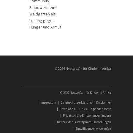
Community
Empowerment:
Waldgärten als
Lösung gegen
Hunger und Armut
________________
© 2026 Nyota e.V. – für Kinder in Afrika
© 2022 Nyota e.V. – für Kinder in Afrika
|
Impressum
|
Datenschutzerklärung
|
Disclaimer
|
Downloads
|
Links
|
Spendenkonto
|
Privatsphäre-Einstellungen ändern
|
Historie der Privatsphäre-Einstellungen
|
Einwilligungen widerrufen