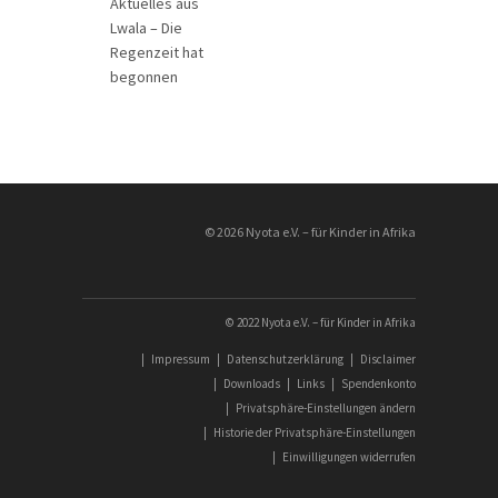
Aktuelles aus
Lwala – Die
Regenzeit hat
begonnen
________________
© 2026 Nyota e.V. – für Kinder in Afrika
© 2022 Nyota e.V. – für Kinder in Afrika
|
Impressum
|
Datenschutzerklärung
|
Disclaimer
|
Downloads
|
Links
|
Spendenkonto
|
Privatsphäre-Einstellungen ändern
|
Historie der Privatsphäre-Einstellungen
|
Einwilligungen widerrufen