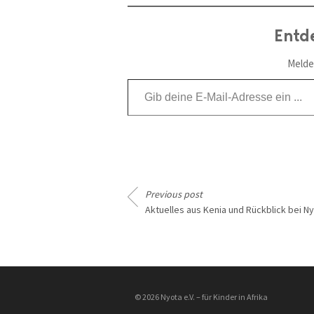
Entd
Melde
Gib deine E-Mail-Adresse ein ...
Previous post
Aktuelles aus Kenia und Rückblick bei N
________________
© 2026 Nyota e.V. – für Kinder in Afrika