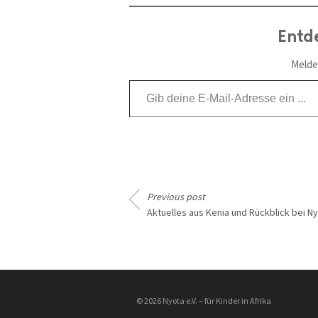
Entd
Melde
Gib deine E-Mail-Adresse ein ...
Previous post
Aktuelles aus Kenia und Rückblick bei N
________________
© 2026 Nyota e.V. – für Kinder in Afrika